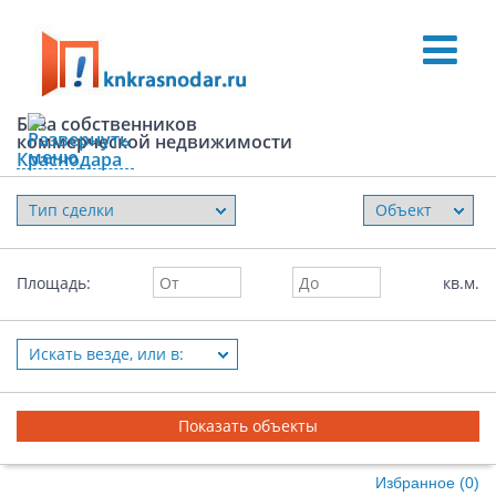
База собственников
коммерческой недвижимости
Краснодара
Офисные центры
Торговые центры
Площадь:
кв.м.
Складские комплексы
Искать везде, или в:
Первые этажи
Земельные участки
Избранное (
0
)