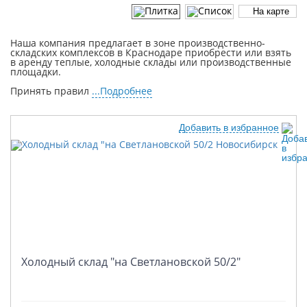
На карте
Посмотреть на карте
Наша компания предлагает в зоне производственно-
складских комплексов в Краснодаре приобрести или взять
в аренду теплые, холодные склады или производственные
Полезная информация
площадки.
Принять правил
...Подробнее
Аналитика рынка
Добавить в избранное
Клуб управляющих и собственников
Контакты
Холодный склад "на Светлановской 50/2"