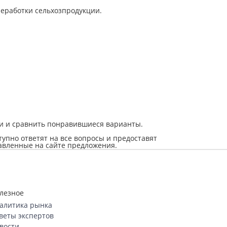
реработки сельхозпродукции.
ти и сравнить понравившиеся варианты.
упно ответят на все вопросы и предоставят
авленные на сайте предложения.
лезное
алитика рынка
веты экспертов
вости