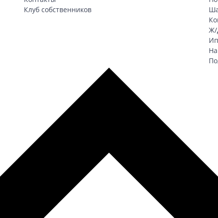
Клуб собственников
Ша
Ко
Ж/
Ип
На
По