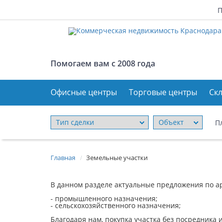
П
Помогаем вам с 2008 года
Офисные центры
Торговые центры
Ск
Офисные центры
Торговые центры
П
Складские комплексы
Главная
Земельные участки
/
Первые этажи
В данном разделе актуальные предложения по ар
- промышленного назначения;
- сельскохозяйственного назначения;
Земельные участки
Благодаря нам, покупка участка без посредника 