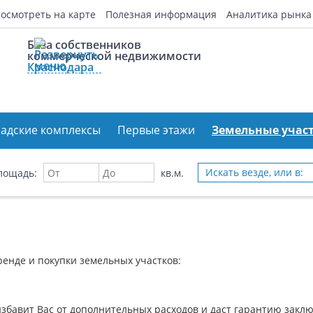
осмотреть на карте
Полезная информация
Аналитика рынка
База собственников
коммерческой недвижимости
Краснодара
ладские комплексы
Первые этажи
Земельные учас
Искать везде, или в:
лощадь:
кв.м.
енде и покупки земельных участков:
избавит Вас от дополнительных расходов и даст гарантию закл