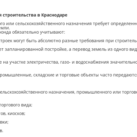
 строительства в Краснодаре
о или сельскохозяйственного назначения требует определенно
емли.
фонда обязательно учитывают:
остроек могут быть абсолютно разные требования при строитель
ует запланированной постройке, а перевод земель из одного ви
 на участке электричества, газо- и водоснабжения значительн
промышленные, складские и торговые объекты часто передаются
сельскохозяйственного назначения, промышленного или торгов
торгового вида;
ов, киосков;
вки;
в.