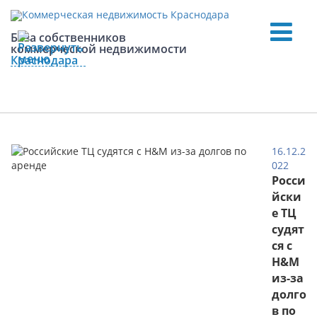
База собственников
коммерческой недвижимости
Краснодара
Офисные центры
16.12.2
022
Торговые центры
Росси
йски
е ТЦ
Складские комплексы
судят
ся с
Первые этажи
H&M
из-за
долго
Земельные участки
в по