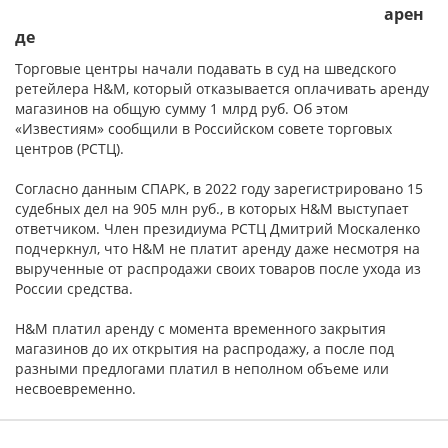
арен
Посмотреть на карте
де
Торговые центры начали подавать в суд на шведского
ретейлера H&M, который отказывается оплачивать аренду
Полезная информация
магазинов на общую сумму 1 млрд руб. Об этом
«Известиям» сообщили в Российском совете торговых
центров (РСТЦ).
Аналитика рынка
Согласно данным СПАРК, в 2022 году зарегистрировано 15
судебных дел на 905 млн руб., в которых H&M выступает
Клуб управляющих и собственников
ответчиком. Член президиума РСТЦ Дмитрий Москаленко
подчеркнул, что H&M не платит аренду даже несмотря на
вырученные от распродажи своих товаров после ухода из
Контакты
России средства.
H&M платил аренду с момента временного закрытия
магазинов до их открытия на распродажу, а после под
разными предлогами платил в неполном объеме или
несвоевременно.